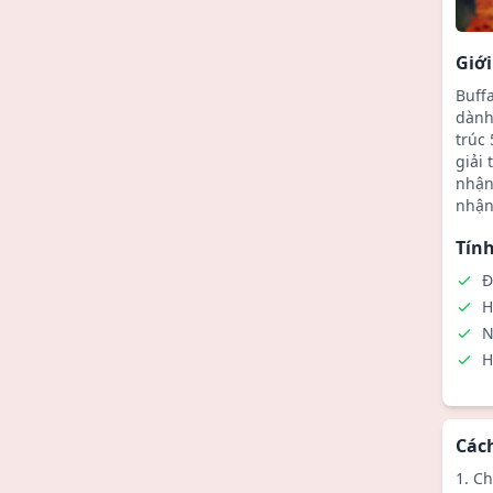
Giớ
Buff
dành
trúc
giải
nhận
nhận
Tính
Đ
H
N
H
Các
Ch