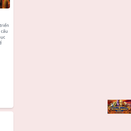
triển
 cấu
hục
ể